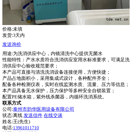
价格:未填
发货:3天内
发送询价
用途:为洗消供应中心，内镜清洗中心提供无菌水
性能特性：产水水质符合洗消供应室用水标准要求，可满足洗
消供应中心验收规范要求；
本产品可直接与清洗洗消设备连接使用，方便快捷；
产品占地面积小，采用集成式设计，各种配件齐全；
配备各种检测仪表，实时在线监测水质、流量、压力等信息；
本产品具备无水保护，压力保护等多种安全自锁装置；
配置PE储水箱，紫外线杀菌器，内循环洗消系统。
联系方式
公司:
泰州市韵华医用设备有限公司
状态:
离线
发送信件
在线交谈
姓名:王(先生)
电话:
13961011710