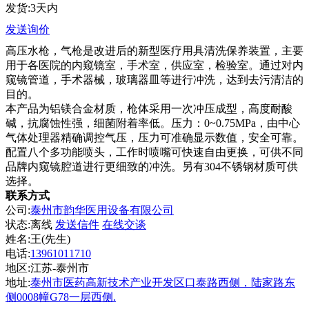
发货:3天内
发送询价
高压水枪，气枪是改进后的新型医疗用具清洗保养装置，主要
用于各医院的内窥镜室，手术室，供应室，检验室。通过对内
窥镜管道，手术器械，玻璃器皿等进行冲洗，达到去污清洁的
目的。
本产品为铝镁合金材质，枪体采用一次冲压成型，高度耐酸
碱，抗腐蚀性强，细菌附着率低。压力：0~0.75MPa，由中心
气体处理器精确调控气压，压力可准确显示数值，安全可靠。
配置八个多功能喷头，工作时喷嘴可快速自由更换，可供不同
品牌内窥镜腔道进行更细致的冲洗。另有304不锈钢材质可供
选择。
联系方式
公司:
泰州市韵华医用设备有限公司
状态:
离线
发送信件
在线交谈
姓名:王(先生)
电话:
13961011710
地区:江苏-泰州市
地址:
泰州市医药高新技术产业开发区口泰路西侧，陆家路东
侧0008幢G78一层西侧.